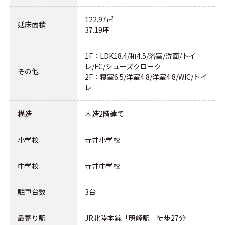
122.97㎡
延床面積
37.19坪
1F：LDK18.4/和4.5/浴室/洗面/トイ
レ/FC/シューズクローク
その他
2F：寝室6.5/洋室4.8/洋室4.8/WIC/トイ
レ
構造
木造2階建て
小学校
寺井小学校
中学校
寺井中学校
駐車台数
3台
最寄り駅
JR北陸本線「明峰駅」徒歩27分