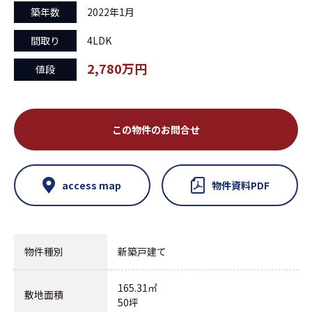
築年数
2022年1月
間取り
4LDK
2,780万円
値段
この物件のお問合せ
access map
物件資料PDF
物件種別
新築戸建て
165.31㎡
敷地面積
50坪