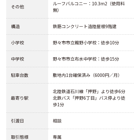
ルーフバルコニー：10.3m2（使用料
その他
無）
構造
鉄筋コンクリート造陸屋根9階建
小学校
野々市市立館野小学校：徒歩10分
中学校
野々市市立布水中学校：徒歩15分
駐車台数
敷地内1台確保済み（6000円／月）
北陸鉄道石川線「押野」より徒歩6分
最寄り駅
北鉄バス「押野6丁目」バス停より徒
歩1分
引渡日
相談
取引態様
専属