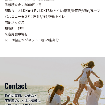
修繕積立金：5000円／月
間取り ３LDK★１F：LDK17.8/トイレ/浴室/洗面所/収納/ルーフ
バルコニー★２F：洋 6.7/洋6/洋6/トイレ
宅配ボックス
駐輪所 無料
来客用駐車場有
ＲＣ 9階建/メゾネット 8階～9階部分
Contact
物件の売買、査定など
不動産のことはお気軽に